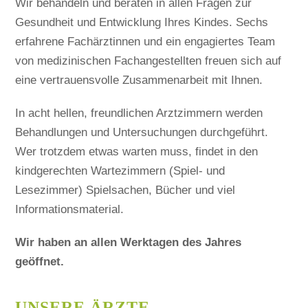
Wir behandeln und beraten in allen Fragen zur
DIE
Gesundheit und Entwicklung Ihres Kindes. Sechs
AKUTSPRECHST
EINE
erfahrene Fachärztinnen und ein engagiertes Team
TERMINVEREIN
von medizinischen Fachangestellten freuen sich auf
NOTWENDIG.
eine vertrauensvolle Zusammenarbeit mit Ihnen.
ES
GIBT
In acht hellen, freundlichen Arztzimmern werden
KEINE
Behandlungen und Untersuchungen durchgeführt.
OFFENE
SPRECHSTUNDE
Wer trotzdem etwas warten muss, findet in den
MEHR.
kindgerechten Wartezimmern (Spiel- und
+++
Lesezimmer) Spielsachen, Bücher und viel
Informationsmaterial.
Wir haben an allen Werktagen des Jahres
geöffnet.
UNSERE ÄRZTE