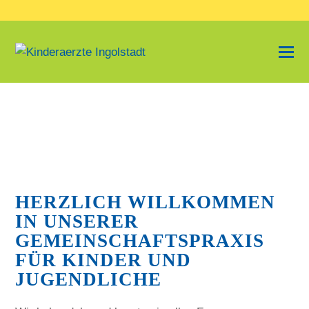
+++
LIEBE
PATIENTEN,
BITTE
BEACHTEN
HERZLICH WILLKOMMEN
SIE:
IN UNSERER
AB
GEMEINSCHAFTSPRAXIS
DEM
02.06.2025
FÜR KINDER UND
IST
JUGENDLICHE
AUCH
FÜR