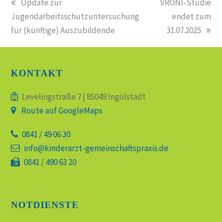
vorheriger
Update zur
Nächster
VRONI-Studie
Jugendarbeitsschutzuntersuchung
Beitrag:
Beitrag:
endet zum
für (künftige) Auszubildende
31.07.2025
KONTAKT
Levelingstraße 7 | 85049 Ingolstadt
Route auf GoogleMaps
0841 / 49 06 30
info@kinderarzt-gemeinschaftspraxis.de
0841 / 490 63 20
NOTDIENSTE